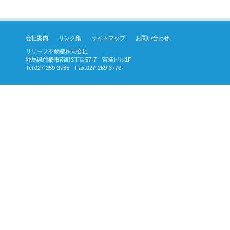
（税込）！土地・
駅まで徒歩11分、
ｍ！リフォーム済
会社案内
リンク集
サイトマップ
お問い合わせ
さい。
リリーフ不動産株式会社
群馬県前橋市南町3丁目57-7 宮崎ビル1F
Tel.027-289-3766 Fax.027-289-3776
2025-11-30
（税込）！建物・約
分有、エアコン・
で徒歩11分、、桂
覧可能です。お気
2024-11-2
古住宅！土地広々・約
㎡・平屋建）、蔵（
中学校まで徒歩6
ださい。